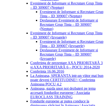
Eveniment de Informare si Recrutare Grup Tinta
– ID 309007 (Neptun)
Eveniment de Informare si Recrutare Grup
Tinta – ID 309007 (Neptun)
Desfasurare Eveniment de Informare si
Recrutare Grup Tinta – ID 309007
(Neptun)
Eveniment de Informare si Recrutare Grup Tinta
– ID 309007 (Izvoarele)
Eveniment de Informare si Recrutare Grup
Tinta – ID 309007 (Izvoarele)
Desfasurare Eveniment de Informare si
Recrutare Grup Tinta – ID 309007
(Izvoarele)
Conferința de prezentare AXA PRIORITARĂ 3
și AXA PRIORITARĂ 6 – POCU 2014-2020
Conferinta 16.06.2016
La Aninoasa, SPERANTA intr-un viitor mai bun
poate deveni CERTITUDINE! | Conferinta
Aninoasa POCU 4.2
Aninoasa, gazda unor noi dezbateri pe tema
accesarii fondurilor europene | Asociatia
EUROCLASS TRAINING
Fondurile europene ar putea conduce la
diminuarea sărăcirei în Aninoasa | Asociatia