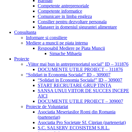
Barman
Competente antreprenoriale
Competente informatice
Comunicare in limba engleza
Consilier pentru dezvoltare personala
Manager in domeniul sigurantei alimentare
Consultanta
Informare si consiliere
Mediere a muncii pe piata interna
Resposabil Mediere pe Piata Muncii
Simache Mihaela
Proiecte
„Viitor mai bun in antreprenoriatul social” ID – 311876
DOCUMENTE UTILE PROIECT – 311876
“Solidari in Economia Sociala!” ID – 309007
“Solidari in Economia Sociala!” ID – 309007
START RECRUTARE GRUP TINTA
SANSA UNUI VIITOR DE SUCCES INCEPE
AICI
DOCUMENTE UTILE PROIECT – 309007
Proiecte de Voluntariat
Asociatia Meseriasilor Romi din Romania
(parteneriat)
Asociatia Pro Societate Sf. Ciprian (parteneriat)
S.C. SALSERV ECOSISTEM S.R.L.