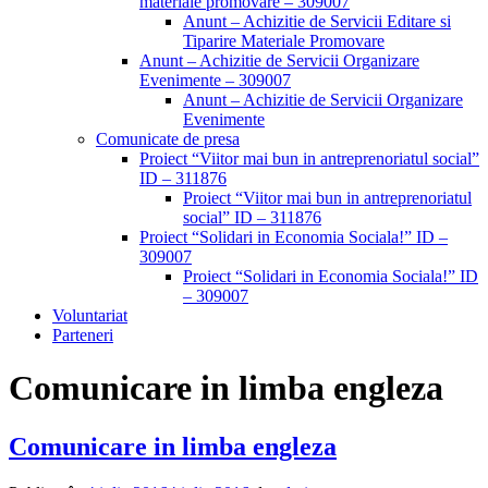
materiale promovare – 309007
Anunt – Achizitie de Servicii Editare si
Tiparire Materiale Promovare
Anunt – Achizitie de Servicii Organizare
Evenimente – 309007
Anunt – Achizitie de Servicii Organizare
Evenimente
Comunicate de presa
Proiect “Viitor mai bun in antreprenoriatul social”
ID – 311876
Proiect “Viitor mai bun in antreprenoriatul
social” ID – 311876
Proiect “Solidari in Economia Sociala!” ID –
309007
Proiect “Solidari in Economia Sociala!” ID
– 309007
Voluntariat
Parteneri
Comunicare in limba engleza
Comunicare in limba engleza