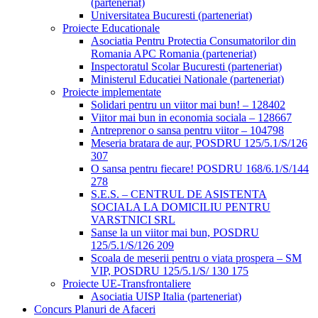
(parteneriat)
Universitatea Bucuresti (parteneriat)
Proiecte Educationale
Asociatia Pentru Protectia Consumatorilor din
Romania APC Romania (parteneriat)
Inspectoratul Scolar Bucuresti (parteneriat)
Ministerul Educatiei Nationale (parteneriat)
Proiecte implementate
Solidari pentru un viitor mai bun! – 128402
Viitor mai bun in economia sociala – 128667
Antreprenor o sansa pentru viitor – 104798
Meseria bratara de aur, POSDRU 125/5.1/S/126
307
O sansa pentru fiecare! POSDRU 168/6.1/S/144
278
S.E.S. – CENTRUL DE ASISTENTA
SOCIALA LA DOMICILIU PENTRU
VARSTNICI SRL
Sanse la un viitor mai bun, POSDRU
125/5.1/S/126 209
Scoala de meserii pentru o viata prospera – SM
VIP, POSDRU 125/5.1/S/ 130 175
Proiecte UE-Transfrontaliere
Asociatia UISP Italia (parteneriat)
Concurs Planuri de Afaceri