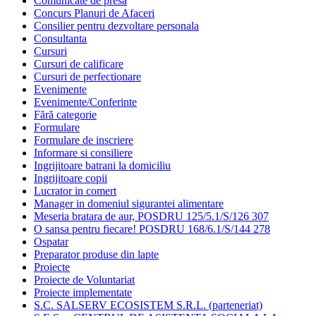
Comunicate de presa
Concurs Planuri de Afaceri
Consilier pentru dezvoltare personala
Consultanta
Cursuri
Cursuri de calificare
Cursuri de perfectionare
Evenimente
Evenimente/Conferinte
Fără categorie
Formulare
Formulare de inscriere
Informare si consiliere
Ingrijitoare batrani la domiciliu
Ingrijitoare copii
Lucrator in comert
Manager in domeniul sigurantei alimentare
Meseria bratara de aur, POSDRU 125/5.1/S/126 307
O sansa pentru fiecare! POSDRU 168/6.1/S/144 278
Ospatar
Preparator produse din lapte
Proiecte
Proiecte de Voluntariat
Proiecte implementate
S.C. SALSERV ECOSISTEM S.R.L. (parteneriat)