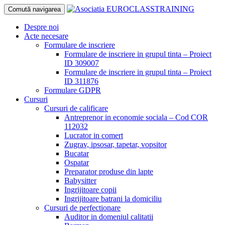
Comută navigarea
Sari
Despre noi
la
Acte necesare
conținut
Formulare de inscriere
Formulare de inscriere in grupul tinta – Proiect
ID 309007
Formulare de inscriere in grupul tinta – Proiect
ID 311876
Formulare GDPR
Cursuri
Cursuri de calificare
Antreprenor in economie sociala – Cod COR
112032
Lucrator in comert
Zugrav, ipsosar, tapetar, vopsitor
Bucatar
Ospatar
Preparator produse din lapte
Babysitter
Ingrijitoare copii
Ingrijitoare batrani la domiciliu
Cursuri de perfectionare
Auditor in domeniul calitatii