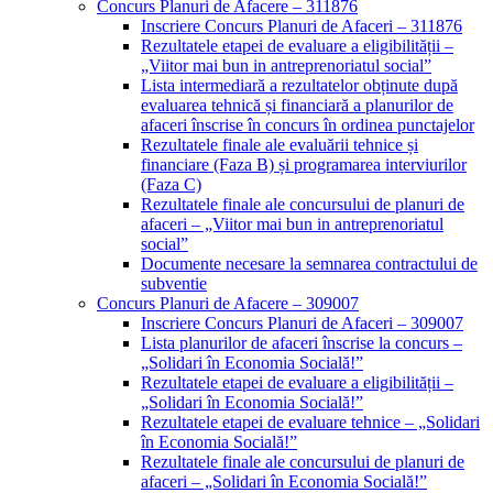
Concurs Planuri de Afacere – 311876
Inscriere Concurs Planuri de Afaceri – 311876
Rezultatele etapei de evaluare a eligibilității –
„Viitor mai bun in antreprenoriatul social”
Lista intermediară a rezultatelor obținute după
evaluarea tehnică și financiară a planurilor de
afaceri înscrise în concurs în ordinea punctajelor
Rezultatele finale ale evaluării tehnice și
financiare (Faza B) și programarea interviurilor
(Faza C)
Rezultatele finale ale concursului de planuri de
afaceri – „Viitor mai bun in antreprenoriatul
social”
Documente necesare la semnarea contractului de
subventie
Concurs Planuri de Afacere – 309007
Inscriere Concurs Planuri de Afaceri – 309007
Lista planurilor de afaceri înscrise la concurs –
„Solidari în Economia Socială!”
Rezultatele etapei de evaluare a eligibilității –
„Solidari în Economia Socială!”
Rezultatele etapei de evaluare tehnice – „Solidari
în Economia Socială!”
Rezultatele finale ale concursului de planuri de
afaceri – „Solidari în Economia Socială!”