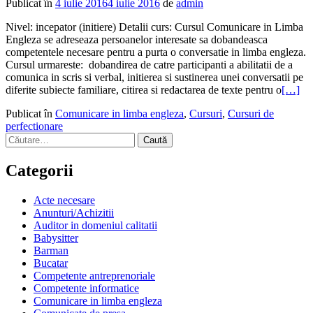
Publicat în
4 iulie 2016
4 iulie 2016
de
admin
Nivel: incepator (initiere) Detalii curs: Cursul Comunicare in Limba
Engleza se adreseaza persoanelor interesate sa dobandeasca
competentele necesare pentru a purta o conversatie in limba engleza.
Cursul urmareste: dobandirea de catre participanti a abilitatii de a
comunica in scris si verbal, initierea si sustinerea unei conversatii pe
diferite subiecte familiare, citirea si redactarea de texte pentru o
[…]
Publicat în
Comunicare in limba engleza
,
Cursuri
,
Cursuri de
perfectionare
Navigare
Caută
după:
articole
Categorii
Acte necesare
Anunturi/Achizitii
Auditor in domeniul calitatii
Babysitter
Barman
Bucatar
Competente antreprenoriale
Competente informatice
Comunicare in limba engleza