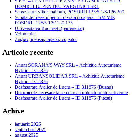
S.E.S. – CENTRUL DE ASISTENTA SOCIALA LA
DOMICILIU PENTRU VARSTNICI SRL
Sanse la un viitor mai bun, POSDRU 125/5.1/S/126 209
Scoala de meserii pentru o viata prospera – SM VIP,
POSDRU 125/5.1/S/ 130 175
Universitatea Bucuresti (parteneriat)
Voluntariat
Zugrav, ipsosar, tapetar, vopsitor
Articole recente
Anunt SORANA’S WAY SRL – Achizitie Autoturisme
Hybrid – 311876
Anunt URBANSOLIDAR SRL – Achizitie Autoturisme
Hybrid – 311876
Desfasurare Atelier de Lucru – ID 311876 (Buzau)
Documente necesare la semnarea contractului de subventie
Desfasurare Atelier de Lucru – ID 311876 (Pitesti)
Arhive
ianuarie 2026
septembrie 2025
august 2025